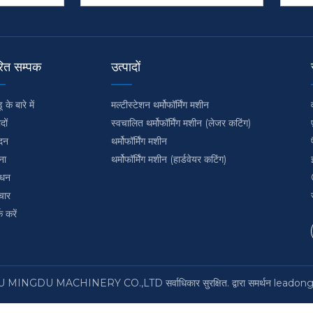
रित सम्पक
उत्पादों
ू के बारे में
मल्टीस्टेशन थर्मोफॉर्मिंग मशीन
दों
स्वचालित थर्मोफॉर्मिंग मशीन (लेजर कटिंग)
दन
थर्मोफॉर्मिंग मशीन
ना
थर्मोफॉर्मिंग मशीन (हार्डवेयर कटिंग)
ाधन
चार
क करें
GDU MACHINERY CO.,LTD सर्वाधिकार सुरक्षित. द्वारा समर्थन
leadon