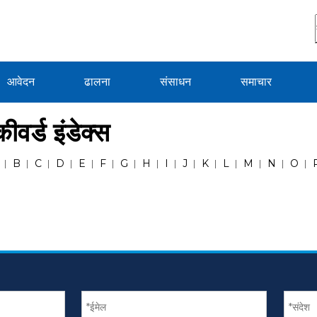
आवेदन
ढालना
संसाधन
समाचार
ीवर्ड इंडेक्स
B
C
D
E
F
G
H
I
J
K
L
M
N
O