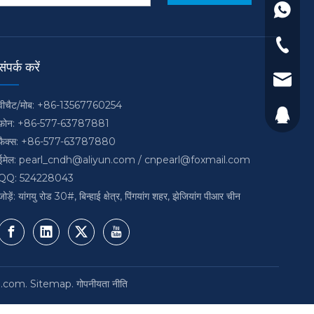
+86-135
+86-57
संपर्क करें
pearl_
वीचैट/मोब: +86-13567760254
cnpear
524228
फ़ोन: +86-577-63787881
फैक्स: +86-577-63787880
ईमेल:
pearl_cndh@aliyun.com
/
cnpearl@foxmail.com
QQ: 524228043
जोड़ें: यांगयु रोड 30#, बिन्हाई क्षेत्र, पिंगयांग शहर, झेजियांग पीआर चीन
g.com
.
Sitemap
.
गोपनीयता नीति